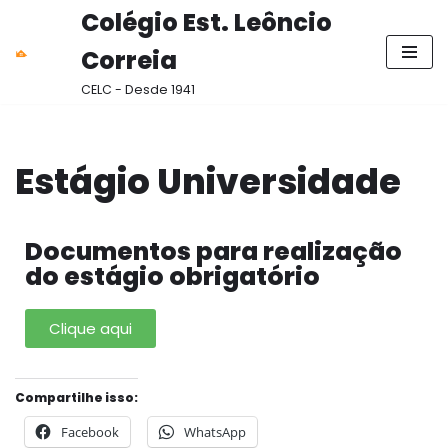
Colégio Est. Leôncio
Pular
Correia
para
CELC - Desde 1941
o
conteúdo
Estágio Universidade
Documentos para realização
do estágio obrigatório
Clique aqui
Compartilhe isso:
Facebook
WhatsApp